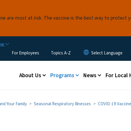
Skip to main content
e are most at risk. The vaccine is the best way to protect 
now
For Employees
Topics A-Z
Main menu
About Us
Programs
News
For Local
and Your Family
Seasonal Respiratory Illnesses
COVID-19 Vaccine