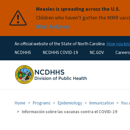
Measles is spreading across the U.S.
Children who haven't gotten the MMR vaccin
What to Know
An official website of the State of North Carolina
How you k
Utility Menu
NCDHHS
NCDHHS COVID-19
NC.GOV
Careers
Home
Programs
Epidemiology
Immunization
You 
Información sobre las vacunas contra el COVID-19