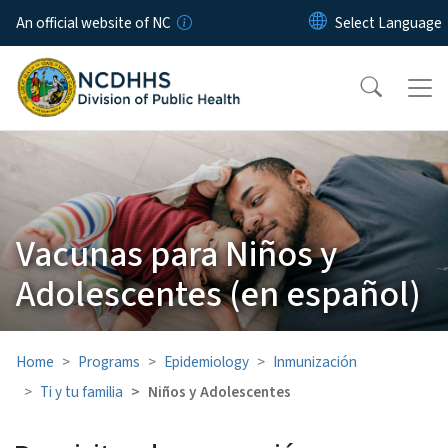
Skip to main content
An official website of NC
Vacunas para Niños y
Adolescentes (en español)
Home
Programs
Epidemiology
Inmunización
Ti y tu familia
Niños y Adolescentes