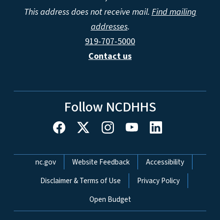
This address does not receive mail.
Find mailing
addresses
.
919-707-5000
Contact us
Follow NCDHHS
Network Menu
nc.gov
Website Feedback
Accessibility
Disclaimer & Terms of Use
Privacy Policy
Open Budget